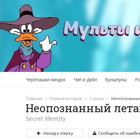
Черепашки ниндзя
Чип и Дейл
Вуншпунш
Р
Главная
Утиные истории
2 сезон
Неопознанны
Неопознанный лет
Secret Identity
Назад к списку
Сообщить об ошибк