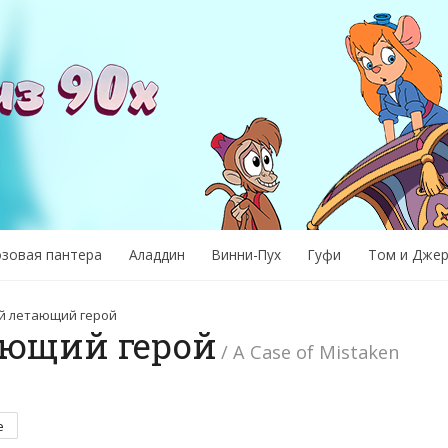
озовая пантера
Аладдин
Винни-Пух
Гуфи
Том и Дже
й летающий герой
ающий герой
/ A Case of Mistaken
е