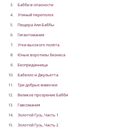
3.
Бабби в опасности
4.
Утиный переполох
5.
Пещера Али-Баббы
6.
Гигантомания
7.
Утки высокого полёта
8.
Юные воротилы бизнеса
9.
Бесприданница
10.
Бабелло и Джульетта
11.
Три добрых мамочки
12.
Великое прозрение Бабби
13.
Гавсомания
14.
Золотой Гусь, Часть 1
15.
Золотой Гусь, Часть 2