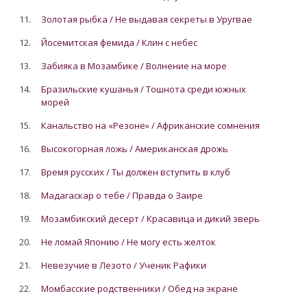
11.
Золотая рыбка / Не выдавая секреты в Уругвае
12.
Йосемитская фемида / Клин с небес
13.
Забияка в Мозамбике / Волнение на море
14.
Бразильские кушанья / Тошнота среди южных
морей
15.
Канальство на «Резоне» / Африканские сомнения
16.
Высокогорная ложь / Американская дрожь
17.
Время русских / Ты должен вступить в клуб
18.
Мадагаскар о тебе / Правда о Заире
19.
Мозамбикский десерт / Красавица и дикий зверь
20.
Не ломай Японию / Не могу есть желток
21.
Невезучие в Лезото / Ученик Рафики
22.
Момбасские родственники / Обед на экране