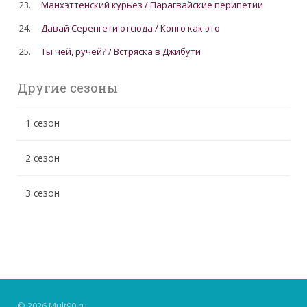
23.
Манхэттенский курьез / Парагвайские перипетии
24.
Давай Серенгети отсюда / Конго как это
25.
Ты чей, ручей? / Встряска в Джибути
Другие сезоны
1 сезон
2 сезон
3 сезон
© 2026 Mult90.ru