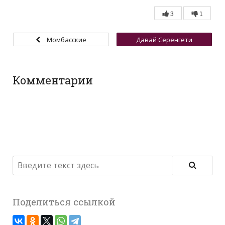
3
1
Момбасские
Давай Серенгети
родственники / Обед на
отсюда / Конго как это
экране
Комментарии
Поделиться ссылкой