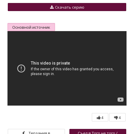
Скачать серию
Основной источник
4
4
Терзания в
Съел в Того не того /