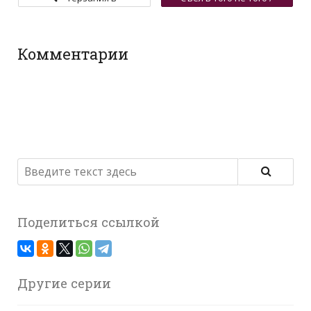
Танзании / Мы плутали
Закон джунглей
в Гватемале
Комментарии
Поделиться ссылкой
Другие серии