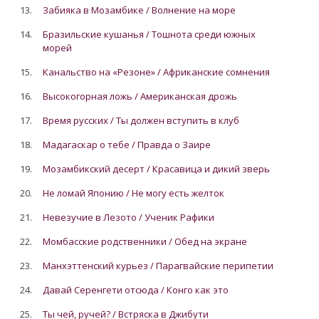
13.
Забияка в Мозамбике / Волнение на море
14.
Бразильские кушанья / Тошнота среди южных
морей
15.
Канальство на «Резоне» / Африканские сомнения
16.
Высокогорная ложь / Американская дрожь
17.
Время русских / Ты должен вступить в клуб
18.
Мадагаскар о тебе / Правда о Заире
19.
Мозамбикский десерт / Красавица и дикий зверь
20.
Не ломай Японию / Не могу есть желток
21.
Невезучие в Лезото / Ученик Рафики
22.
Момбасские родственники / Обед на экране
23.
Манхэттенский курьез / Парагвайские перипетии
24.
Давай Серенгети отсюда / Конго как это
25.
Ты чей, ручей? / Встряска в Джибути