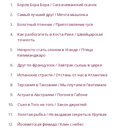
1.
Боров Бора Бора / Саскачеванский скачок
2.
Самый лучший друг / Мечта мышонка
3.
Болотный птенчик / Приготовление гуся
4.
Как разбогатеть в Коста-Рике / Швейцарская
точность
5.
Непросто стать слоном в Уганде / Птица
Килиманджаро
6.
Друг по-французски / Завтрак съешь в цирке
7.
Испанские страсти / Отстань от нас в Атлантике
8.
Терзания в Танзании / Мы плутали в Гватемале
9.
Астрал в Австралии / Погоня в Габоне
10.
Съел в Того не того / Закон джунглей
11.
Золотая рыбка / Не выдавая секреты в Уругвае
12.
Йосемитская фемида / Клин с небес