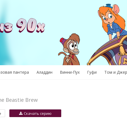
озовая пантера
Аладдин
Винни-Пух
Гуфи
Том и Дже
he Beastie Brew
е
Скачать серию