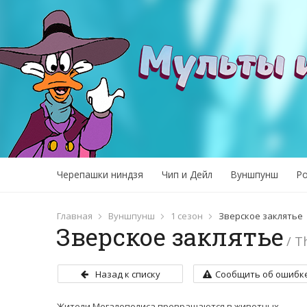
Черепашки ниндзя
Чип и Дейл
Вуншпунш
Р
Главная
Вуншпунш
1 сезон
Зверское заклятье
Зверское заклятье
/ T
Назад к списку
Сообщить об ошибк
Жители Мегалополиса превращаются в животных.