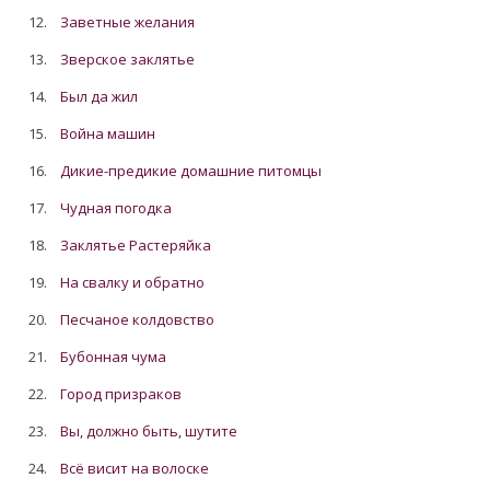
12.
Заветные желания
13.
Зверское заклятье
14.
Был да жил
15.
Война машин
16.
Дикие-предикие домашние питомцы
17.
Чудная погодка
18.
Заклятье Растеряйка
19.
На свалку и обратно
20.
Песчаное колдовство
21.
Бубонная чума
22.
Город призраков
23.
Вы, должно быть, шутите
24.
Всё висит на волоске