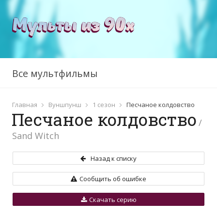
Все мультфильмы
Главная
Вуншпунш
1 сезон
Песчаное колдовство
Песчаное колдовство
/
Sand Witch
Назад к списку
Сообщить об ошибке
Скачать серию