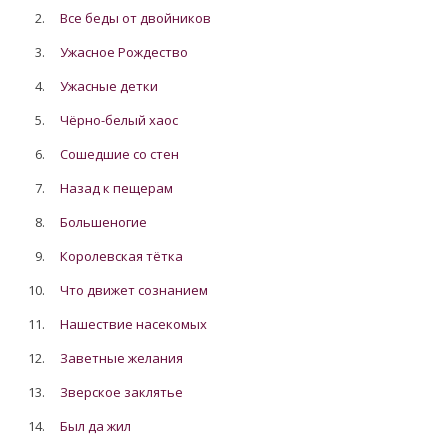
2.
Все беды от двойников
3.
Ужасное Рождество
4.
Ужасные детки
5.
Чёрно-белый хаос
6.
Сошедшие со стен
7.
Назад к пещерам
8.
Большеногие
9.
Королевская тётка
10.
Что движет сознанием
11.
Нашествие насекомых
12.
Заветные желания
13.
Зверское заклятье
14.
Был да жил