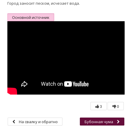
Город заносит песком, исчезает вода.
Основной источник
3
0
На свалку и обратно
Бубонная чума