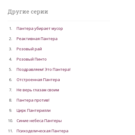
Другие серии
1.
Пантера убирает мусор
2.
Реактивная Пантера
3.
Розовый рай
4.
Розовый Пинто
5.
Поздравляем! Это Пантера!
6.
Отстроенная Пантера
7.
Не верь глазам своим
8.
Пантера против!
9.
Цирк Пантерилли
10.
Синие небеса Пантеры
11.
Психоделическая Пантера