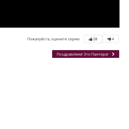
Пожалуйста, оцените серию
28
4
Поздравляем! Это Пантера!