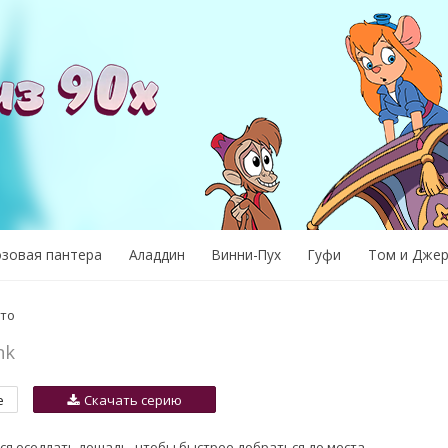
озовая пантера
Аладдин
Винни-Пух
Гуфи
Том и Дже
то
nk
е
Скачать серию
я оседлать лошадь, чтобы быстрее добраться до места