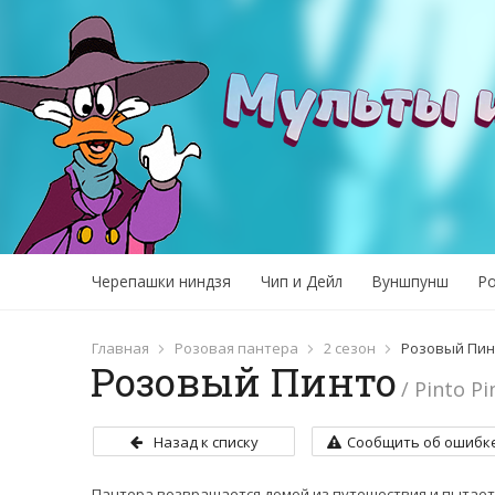
Черепашки ниндзя
Чип и Дейл
Вуншпунш
Р
Главная
Розовая пантера
2 сезон
Розовый Пин
Розовый Пинто
/ Pinto Pi
Назад к списку
Сообщить об ошибк
Пантера возвращается домой из путешествия и пытаетс