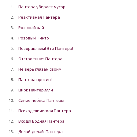
1.
Пантера убирает мусор
2.
Реактивная Пантера
3.
Розовый рай
4.
Розовый Пинто
5.
Поздравляем! Это Пантера!
6.
Отстроенная Пантера
7.
Не верь глазам своим
8.
Пантера против!
9.
Цирк Пантерилли
10.
Синие небеса Пантеры
11.
Психоделическая Пантера
12.
Входи! Водная Пантера
13.
Делай-делай, Пантера