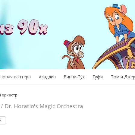
озовая пантера
Аладдин
Винни-Пух
Гуфи
Том и Дже
 оркестр
/ Dr. Horatio's Magic Orchestra
е