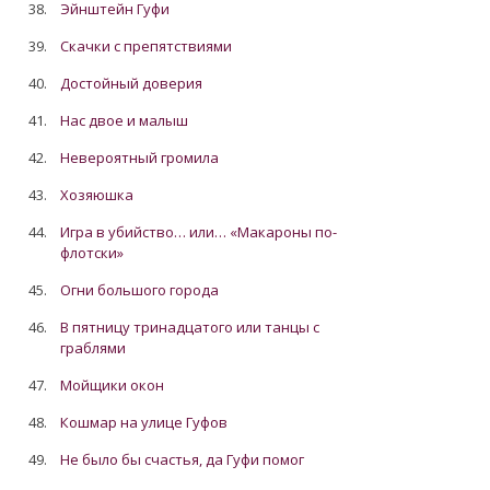
38.
Эйнштейн Гуфи
39.
Скачки с препятствиями
40.
Достойный доверия
41.
Нас двое и малыш
42.
Невероятный громила
43.
Хозяюшка
44.
Игра в убийство… или… «Макароны по-
флотски»
45.
Огни большого города
46.
В пятницу тринадцатого или танцы с
граблями
47.
Мойщики окон
48.
Кошмар на улице Гуфов
49.
Не было бы счастья, да Гуфи помог