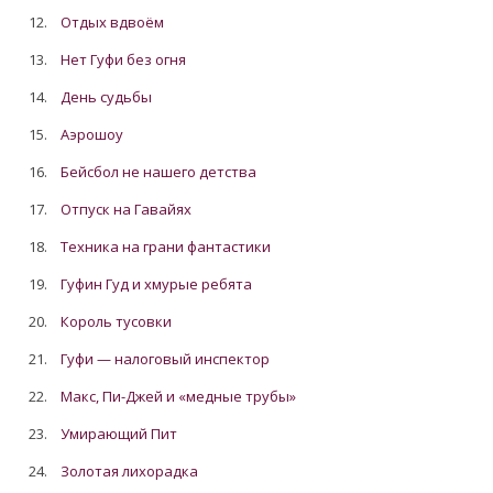
12.
Отдых вдвоём
13.
Нет Гуфи без огня
14.
День судьбы
15.
Аэрошоу
16.
Бейсбол не нашего детства
17.
Отпуск на Гавайях
18.
Техника на грани фантастики
19.
Гуфин Гуд и хмурые ребята
20.
Король тусовки
21.
Гуфи — налоговый инспектор
22.
Макс, Пи-Джей и «медные трубы»
23.
Умирающий Пит
24.
Золотая лихорадка