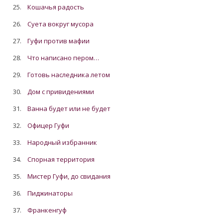
25.
Кошачья радость
26.
Суета вокруг мусора
27.
Гуфи против мафии
28.
Что написано пером…
29.
Готовь наследника летом
30.
Дом с привидениями
31.
Ванна будет или не будет
32.
Офицер Гуфи
33.
Народный избранник
34.
Спорная территория
35.
Мистер Гуфи, до свидания
36.
Пиджинаторы
37.
Франкенгуф