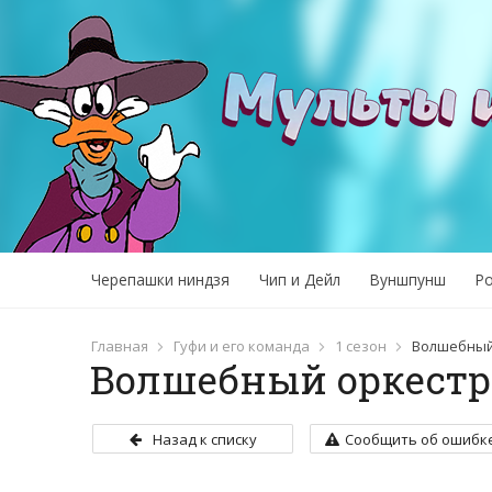
Черепашки ниндзя
Чип и Дейл
Вуншпунш
Р
Главная
Гуфи и его команда
1 сезон
Волшебный
Волшебный оркестр
Назад к списку
Сообщить об ошибк