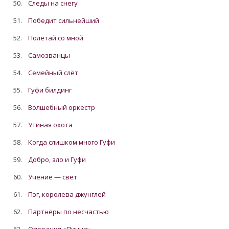
50.
Следы на снегу
51.
Победит сильнейший
52.
Полетай со мной
53.
Самозванцы
54.
Семейный слёт
55.
Гуфи билдинг
56.
Волшебный оркестр
57.
Утиная охота
58.
Когда слишком много Гуфи
59.
Добро, зло и Гуфи
60.
Учение — свет
61.
Пэг, королева джунглей
62.
Партнёры по несчастью