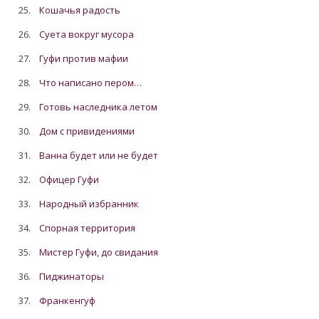
25.
Кошачья радость
26.
Суета вокруг мусора
27.
Гуфи против мафии
28.
Что написано пером…
29.
Готовь наследника летом
30.
Дом с привидениями
31.
Ванна будет или не будет
32.
Офицер Гуфи
33.
Народный избранник
34.
Спорная территория
35.
Мистер Гуфи, до свидания
36.
Пиджинаторы
37.
Франкенгуф