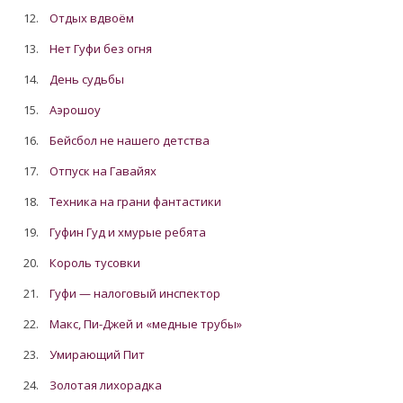
12.
Отдых вдвоём
13.
Нет Гуфи без огня
14.
День судьбы
15.
Аэрошоу
16.
Бейсбол не нашего детства
17.
Отпуск на Гавайях
18.
Техника на грани фантастики
19.
Гуфин Гуд и хмурые ребята
20.
Король тусовки
21.
Гуфи — налоговый инспектор
22.
Макс, Пи-Джей и «медные трубы»
23.
Умирающий Пит
24.
Золотая лихорадка