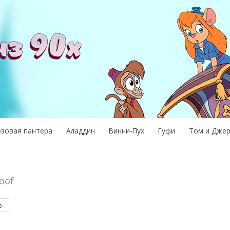
озовая пантера
Аладдин
Винни-Пух
Гуфи
Том и Дже
oof
е