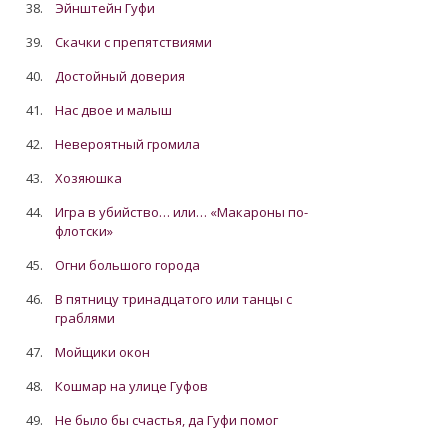
38.
Эйнштейн Гуфи
39.
Скачки с препятствиями
40.
Достойный доверия
41.
Нас двое и малыш
42.
Невероятный громила
43.
Хозяюшка
44.
Игра в убийство… или… «Макароны по-
флотски»
45.
Огни большого города
46.
В пятницу тринадцатого или танцы с
граблями
47.
Мойщики окон
48.
Кошмар на улице Гуфов
49.
Не было бы счастья, да Гуфи помог