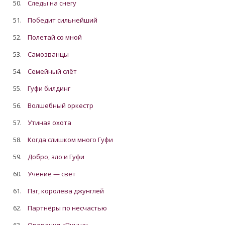
50.
Следы на снегу
51.
Победит сильнейший
52.
Полетай со мной
53.
Самозванцы
54.
Семейный слёт
55.
Гуфи билдинг
56.
Волшебный оркестр
57.
Утиная охота
58.
Когда слишком много Гуфи
59.
Добро, зло и Гуфи
60.
Учение — свет
61.
Пэг, королева джунглей
62.
Партнёры по несчастью