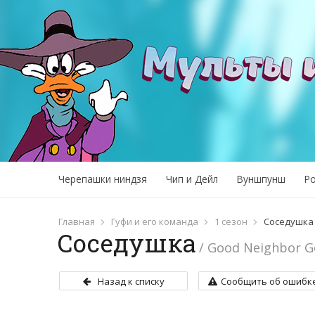
Черепашки ниндзя
Чип и Дейл
Вуншпунш
Р
Главная
Гуфи и его команда
1 сезон
Соседушка
Соседушка
/ Good Neighbor G
Назад к списку
Сообщить об ошибк