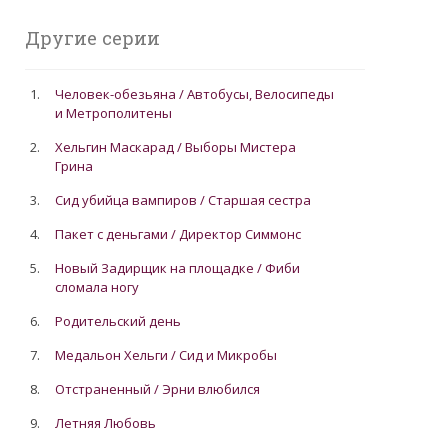
Другие серии
1.
Человек-обезьяна / Автобусы, Велосипеды
и Метрополитены
2.
Хельгин Маскарад / Выборы Мистера
Грина
3.
Сид убийца вампиров / Старшая сестра
4.
Пакет с деньгами / Директор Симмонс
5.
Новый Задирщик на площадке / Фиби
сломала ногу
6.
Родительский день
7.
Медальон Хельги / Сид и Микробы
8.
Отстраненный / Эрни влюбился
9.
Летняя Любовь