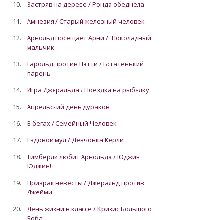
10.
Застряв на дереве / Ронда обеднела
11.
Амнезия / Старый железный человек
12.
Арнольд посещает Арни / Шоколадный
мальчик
13.
Гарольд против Пэтти / Богатенький
парень
14.
Игра Джеральда / Поездка на рыбалку
15.
Апрельский день дураков
16.
В бегах / Семейный Человек
17.
Ездовой мул / Девчонка Керли
18.
Тимберли любит Арнольда / Юджин
Юджин!
19.
Призрак невесты / Джеральд против
Джейми
20.
День жизни в классе / Кризис Большого
Боба