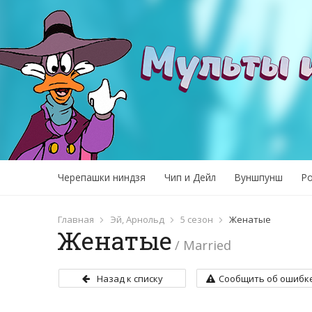
Черепашки ниндзя
Чип и Дейл
Вуншпунш
Р
Главная
Эй, Арнольд
5 сезон
Женатые
Женатые
/ Married
Назад к списку
Сообщить об ошибк