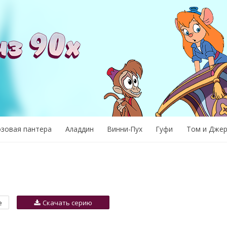
озовая пантера
Аладдин
Винни-Пух
Гуфи
Том и Дже
е
Скачать серию