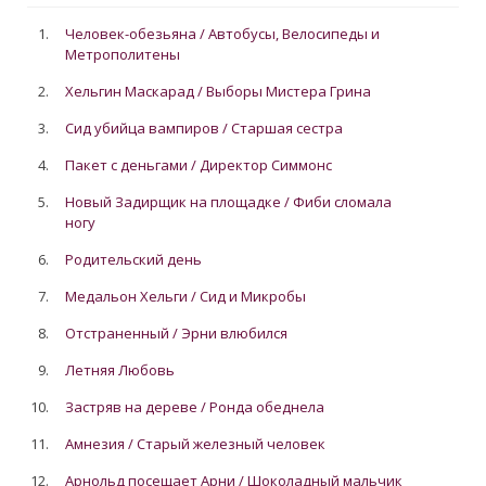
1.
Человек-обезьяна / Автобусы, Велосипеды и
Метрополитены
2.
Хельгин Маскарад / Выборы Мистера Грина
3.
Сид убийца вампиров / Старшая сестра
4.
Пакет с деньгами / Директор Симмонс
5.
Новый Задирщик на площадке / Фиби сломала
ногу
6.
Родительский день
7.
Медальон Хельги / Сид и Микробы
8.
Отстраненный / Эрни влюбился
9.
Летняя Любовь
10.
Застряв на дереве / Ронда обеднела
11.
Амнезия / Старый железный человек
12.
Арнольд посещает Арни / Шоколадный мальчик