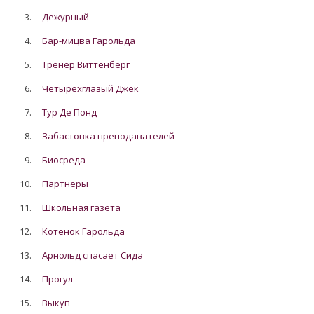
3.
Дежурный
4.
Бар-мицва Гарольда
5.
Тренер Виттенберг
6.
Четырехглазый Джек
7.
Тур Де Понд
8.
Забастовка преподавателей
9.
Биосреда
10.
Партнеры
11.
Школьная газета
12.
Котенок Гарольда
13.
Арнольд спасает Сида
14.
Прогул
15.
Выкуп