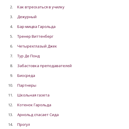
2.
Как втрескаться в училку
3.
Дежурный
4.
Бар-мицва Гарольда
5.
Тренер Виттенберг
6.
Четырехглазый Джек
7.
Тур Де Понд
8.
Забастовка преподавателей
9.
Биосреда
10.
Партнеры
11.
Школьная газета
12.
Котенок Гарольда
13.
Арнольд спасает Сида
14.
Прогул