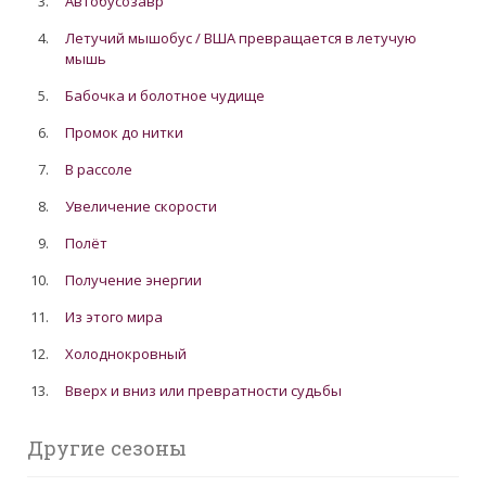
3.
Автобусозавр
4.
Летучий мышобус / ВША превращается в летучую
мышь
5.
Бабочка и болотное чудище
6.
Промок до нитки
7.
В рассоле
8.
Увеличение скорости
9.
Полёт
10.
Получение энергии
11.
Из этого мира
12.
Холоднокровный
13.
Вверх и вниз или превратности судьбы
Другие сезоны