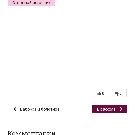
Основной источник
8
3
Бабочка и болотное
В рассоле
чудище
Комментарии