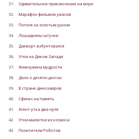
31.
Удивительное приключение на море
32.
Марафон фильмов ужасов
33.
Погоня за золотым руном
34.
Лошадкины штучки
35.
Дакворт взбунтовался
36.
Утки на Диком Западе
37.
Жемчужина мудрости
38.
Дело о десяти центах
39.
В стране динозавров
40.
Сфинкс на память
41.
Агент-утка два нуля
42.
Утки-малютки из космоса
43.
Похитители Роботов