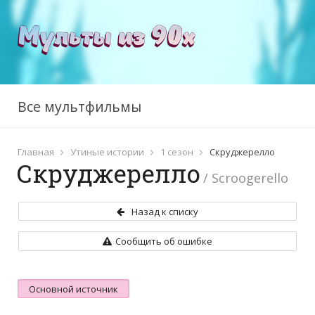
Эй, Арнольд
1 сезон
2 сезон
3 сезон
4 сезон
5 сезон
Все мультфильмы
Главная
Утиные истории
1 сезон
Скруджерелло
Скруджерелло
/ Scroogerello
Назад к списку
Сообщить об ошибке
Основной источник