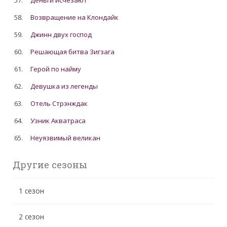
57.
Деньги исчезают
58.
Возвращение на Клондайк
59.
Джинн двух господ
60.
Решающая битва Зигзага
61.
Герой по найму
62.
Девушка из легенды
63.
Отель Стрэнждак
64.
Узник Акватраса
65.
Неуязвимый великан
Другие сезоны
1 сезон
2 сезон