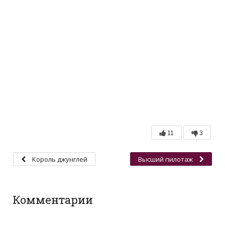
11
3
Король джунглей
Высший пилотаж
Комментарии