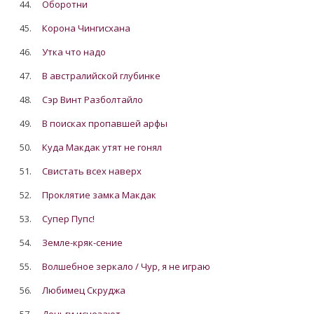
44.
Оборотни
45.
Корона Чингисхана
46.
Утка что надо
47.
В австралийской глубинке
48.
Сэр Винт Разболтайло
49.
В поисках пропавшей арфы
50.
Куда Макдак утят не гонял
51.
Свистать всех наверх
52.
Проклятие замка Макдак
53.
Супер Пупс!
54.
Земле-кряк-сение
55.
Волшебное зеркало / Чур, я не играю
56.
Любимец Скруджа