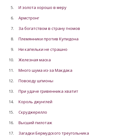
5.
И золота хорошо в меру
6.
Армстронг
7.
За богатством в страну гномов
8.
Племянники против Купидона
9.
Ни капельки не страшно
10.
Железная маска
11.
Много шума из-за Макдака
12.
Повсюду шпионы
13.
При удаче гривенника хватит
14.
Король джунглей
15.
Скруджерелло
16.
Высший пилотаж
17.
Загадки Бермудского треугольника