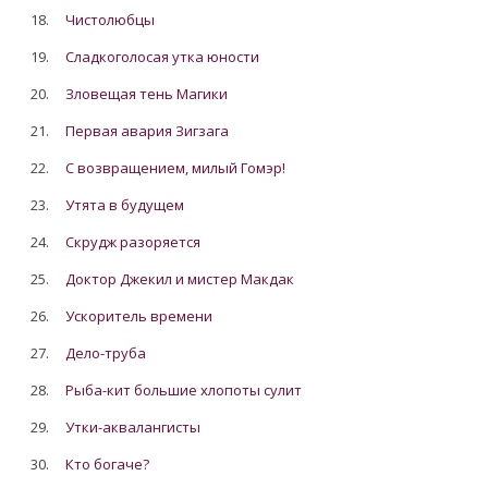
18.
Чистолюбцы
19.
Сладкоголосая утка юности
20.
Зловещая тень Магики
21.
Первая авария Зигзага
22.
С возвращением, милый Гомэр!
23.
Утята в будущем
24.
Скрудж разоряется
25.
Доктор Джекил и мистер Макдак
26.
Ускоритель времени
27.
Дело-труба
28.
Рыба-кит большие хлопоты сулит
29.
Утки-аквалангисты
30.
Кто богаче?