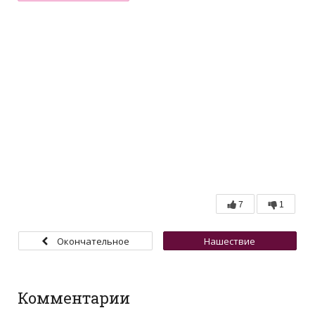
7
1
Окончательное
Нашествие
уничтожение (Часть 3)
инсектиконов
Комментарии