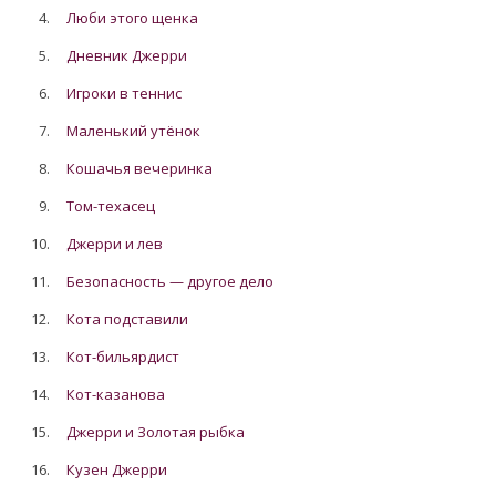
4.
Люби этого щенка
5.
Дневник Джерри
6.
Игроки в теннис
7.
Маленький утёнок
8.
Кошачья вечеринка
9.
Том-техасец
10.
Джерри и лев
11.
Безопасность — другое дело
12.
Кота подставили
13.
Кот-бильярдист
14.
Кот-казанова
15.
Джерри и Золотая рыбка
16.
Кузен Джерри