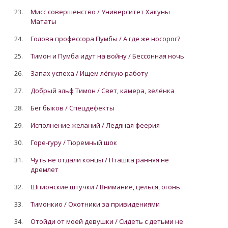
23.
Мисс совершенство / Университет Хакуны
Мататы
24.
Голова профессора Пумбы / А где же носорог?
25.
Тимон и Пумба идут на войну / Бессонная ночь
26.
Запах успеха / Ищем лёгкую работу
27.
Добрый эльф Тимон / Свет, камера, зелёнка
28.
Бег быков / Спецдефекты
29.
Исполнение желаний / Ледяная феерия
30.
Горе-гуру / Тюремный шок
31.
Чуть не отдали концы / Пташка ранняя не
дремлет
32.
Шпионские штучки / Внимание, целься, огонь
33.
Тимонкио / Охотники за привидениями
34.
Отойди от моей девушки / Сидеть с детьми не