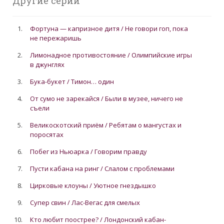
Другие серии
1.
Фортуна — капризное дитя / Не говори гоп, пока
не пережаришь
2.
Лимонадное противостояние / Олимпийские игры
в джунглях
3.
Бука-букет / Тимон… один
4.
От сумо не зарекайся / Были в музее, ничего не
съели
5.
Великоскотский приём / Ребятам о мангустах и
поросятах
6.
Побег из Ньюарка / Говорим правду
7.
Пусти кабана на ринг / Слалом с проблемами
8.
Цирковые клоуны / Уютное гнездышко
9.
Супер свин / Лас-Вегас для смелых
10.
Кто любит поострее? / Лондонский кабан-