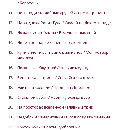
оборотень
11.
Не заводи съедобных друзей / Горе астронавты
12.
Наследники Робин Гуда / Случай на Диком западе
13.
Домашние любимцы / Веселье юных дней
14.
Двое в зоопарке / Свинство с камнем
15.
Купи билет и выиграй 6 миллионов / Мой метеор,
мой друг
16.
Пижоны из Джунглей / Не буди медведя
17.
Рецепт катастрофы / Спасайся кто может
18.
Элитный колледж / Провал на Бродвее
19.
Стальной кабан / Новичку всегда везёт
20.
На просторах вселенной / Главный приз
21.
Недобрый Самаритянин / Нил в ловушку заманил
22.
Крутой жук / Пираты Пумбазании