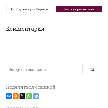
Крутой жук / Пираты
Голова профессора
Пумбазании
Пумбы / А где же
носорог?
Комментарии
Поделиться ссылкой