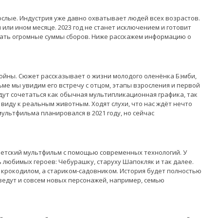
ослые. Индустрия уже давно охватывает людей всех возрастов.
или ином месяце. 2023 год не станет исключением и готовит
лать огромные суммы сборов. Ниже расскажем информацию о
йны. Сюжет рассказывает о жизни молодого оленёнка Бэмби,
ьме мы увидим его встречу с отцом, этапы взросления и первой
дут сочетаться как обычная мультипликационная графика, так
виду к реальным животным. Ходят слухи, что нас ждёт нечто
ультфильма планировался в 2021 году, но сейчас
етский мультфильм с помощью современных технологий. У
 любимых героев: Чебурашку, старуху Шапокляк и так далее.
 крокодилом, а стариком-садовником. История будет полностью
Введут и совсем новых персонажей, например, семью