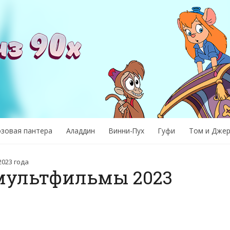
озовая пантера
Аладдин
Винни-Пух
Гуфи
Том и Дже
023 года
мультфильмы 2023