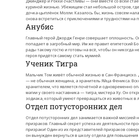
Джинджер и Рокки счастливы — они вместе со всей ста
куриной жизнью. Убежищем стал небольшой остров, где 
дочка-цыплёнок Молли. Казалось бы, жизнь совсем нала
снова встретиться с приключениями и трудностями на п
Анубис
Главный герой Джордж Генри совершает оплошность. Он
попадает в загробный мир. Им же правит египетский Бо
рады такому гостю и готовы на всё, чтобы он никогда н
героя придётся самому стать мумией.
Ученик Тигра
Мальчик Том живёт обычной жизнью в Сан-Франциско. Д
— не обычная женщина, а хранитель Яйца Феникса. Вско
хранителем, что является почётной и одновременно опа
магии у своего наставника — тигра, мистера Ху. Он от
зодиака, который умеют превращаться из животных в л
Отдел потусторонних дел
Отдел потусторонних дел занимается важной миссией 
призраков. Главный секрет успеха их деятельности пр
призраки! Один из их представителей призраков совер
он вынужден вернуться в школу отдела для повышения