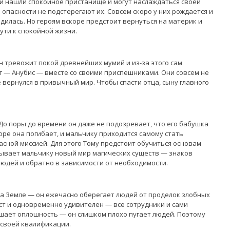
ей нашли спокойное пристанище и могут наслаждаться своей
опасности не подстерегают их. Совсем скоро у них рождается и
дилась. Но героям вскоре предстоит вернуться на материк и
ути к спокойной жизни.
 тревожит покой древнейших мумий и из-за этого сам
г — Анубис — вместе со своими приспешниками. Они совсем не
е вернулся в привычный мир. Чтобы спасти отца, сыну главного
о поры до времени он даже не подозревает, что его бабушка
ре она погибает, и мальчику приходится самому стать
сной миссией. Для этого Тому предстоит обучиться основам
крывает мальчику новый мир магических существ — знаков
юдей и обратно в зависимости от необходимости.
на Земле — он ежечасно оберегает людей от проделок злобных
ост и одновременно удивителен — все сотрудники и сами
шает оплошность — он слишком плохо пугает людей. Поэтому
 своей квалификации.