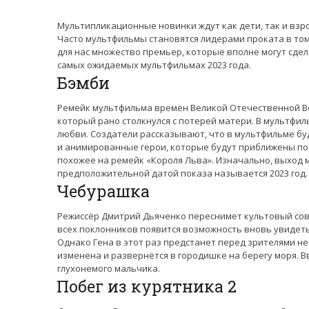
Мультипликационные новинки ждут как дети, так и взр
Часто мультфильмы становятся лидерами проката в том 
для нас множество премьер, которые вполне могут сде
самых ожидаемых мультфильмах 2023 года.
Бэмби
Ремейк мультфильма времён Великой Отечественной Во
который рано столкнулся с потерей матери. В мультфил
любви. Создатели рассказывают, что в мультфильме бу
и анимированные герои, которые будут приближены по 
похожее на ремейк «Короля Льва». Изначально, выход м
предположительной датой показа называется 2023 год.
Чебурашка
Режиссёр Дмитрий Дьяченко переснимет культовый сов
всех поклонников появится возможность вновь увидеть
Однако Гена в этот раз предстанет перед зрителями не
изменена и развернётся в городишке на берегу моря. 
глухонемого мальчика.
Побег из курятника 2