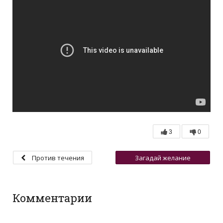
3
0
Против течения
Загадай желание
морской звезде
(Звёздный час)
Комментарии