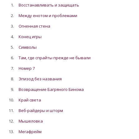
1.
Восстанавливать и защищать
2.
Между енотом и проблемами
3.
Огненная стена
4.
Конец игры
5.
Символы
6.
Там, где спрайты прежде не бывали
7.
Номер 7
8.
Эпизод без названия
9.
Возвращение Багряного Бинома
10.
Край света
11.
Веб-райдеры и шторм
12.
Мышеловка
13.
Мегафрейм