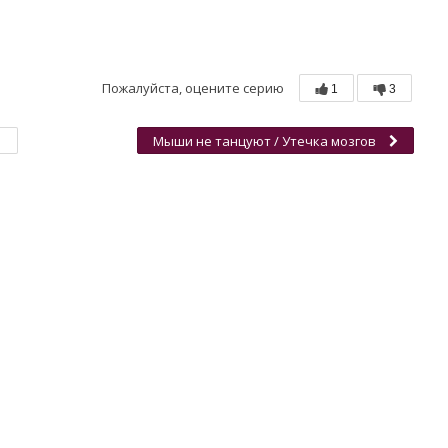
Пожалуйста, оцените серию
1
3
Мыши не танцуют / Утечка мозгов