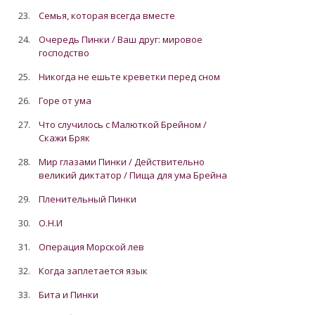
23.
Семья, которая всегда вместе
24.
Очередь Пинки / Ваш друг: мировое
господство
25.
Никогда не ешьте креветки перед сном
26.
Горе от ума
27.
Что случилось с Малюткой Брейном /
Скажи Бряк
28.
Мир глазами Пинки / Действительно
великий диктатор / Пища для ума Брейна
29.
Пленительный Пинки
30.
О.Н.И
31.
Операция Морской лев
32.
Когда заплетается язык
33.
Бита и Пинки