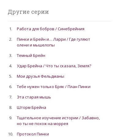
Другие серии
1.
Работа для бобров / Синебрейния
2.
Пинки и Брейн и… Ларри / Где гуляют
олени и мышелопы
3.
Темный Брейн
4.
Удар Брейна / Что ты сказала, Земля?
5.
Мои друзья Фельдманы
6.
Тебе нужен только Бряк / План Пинки
7.
Эта старая мышь
8.
Шторм Брейна
9.
Тщательное изучение истории / Забавно,
но ты не похож на моррея
10.
Протокол Пинки