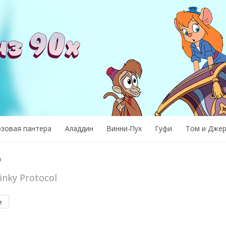
озовая пантера
Аладдин
Винни-Пух
Гуфи
Том и Дже
и
inky Protocol
е