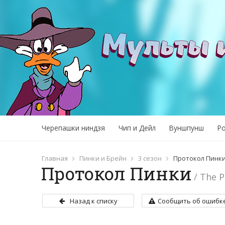
Черепашки ниндзя
Чип и Дейл
Вуншпунш
Р
Главная
Пинки и Брейн
3 сезон
Протокол Пинк
Протокол Пинки
/ The P
Назад к списку
Сообщить об ошибк