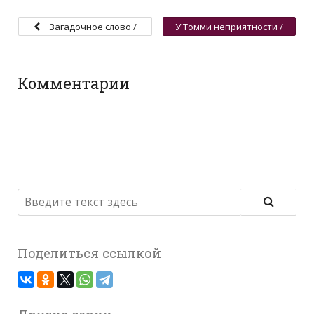
Загадочное слово /
У Томми неприятности /
Джонатан-нянька
Визит к тете Мириам
Комментарии
Поделиться ссылкой