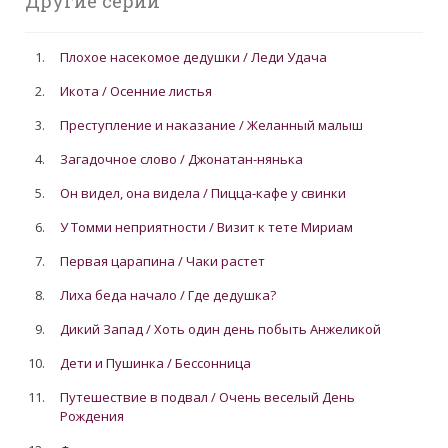
Другие серии
1.
Плохое насекомое дедушки / Леди Удача
2.
Икота / Осенние листья
3.
Преступление и наказание / Желанный малыш
4.
Загадочное слово / Джонатан-нянька
5.
Он видел, она видела / Пицца-кафе у свинки
6.
У Томми неприятности / Визит к тете Мириам
7.
Первая царапина / Чаки растет
8.
Лиха беда начало / Где дедушка?
9.
Дикий Запад / Хоть один день побыть Анжеликой
10.
Дети и Пушинка / Бессонница
11.
Путешествие в подвал / Очень веселый День
Рождения