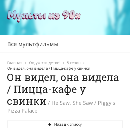
Все мультфильмы
Главная
Ох, уж эти детки!
5 сезон
Он видел, она видела / Пицца-кафе у свинки
Он видел, она видела
/ Пицца-кафе у
свинки
/ He Saw, She Saw / Piggy's
Pizza Palace
Назад к списку