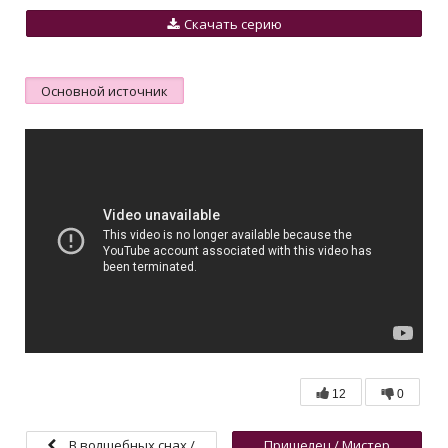
Скачать серию
Основной источник
12
0
В волшебных снах /
Пришелец / Мистер