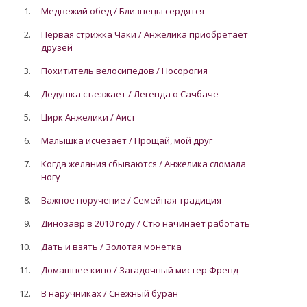
1.
Медвежий обед / Близнецы сердятся
2.
Первая стрижка Чаки / Анжелика приобретает
друзей
3.
Похититель велосипедов / Носорогия
4.
Дедушка съезжает / Легенда о Сачбаче
5.
Цирк Анжелики / Аист
6.
Малышка исчезает / Прощай, мой друг
7.
Когда желания сбываются / Анжелика сломала
ногу
8.
Важное поручение / Семейная традиция
9.
Динозавр в 2010 году / Стю начинает работать
10.
Дать и взять / Золотая монетка
11.
Домашнее кино / Загадочный мистер Френд
12.
В наручниках / Снежный буран