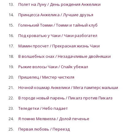
13.
Полет на Луну / День рождения Анжелики
14.
Принцесса Анжелика / Лучшие друзья
15.
Голенький Томми / Томми и тайный клуб
16.
Под кроватью у Чаки / Чаки разбогател
17.
Мамин просчет / Прекрасная жизнь Чаки
18.
В волшебных снах / Незадачливые двойняшки
19.
Рыжие волосы Чаки / Спайк убежал
20.
Пришелец / Мистер чистюля
21.
Ночной кошмар Анжелики / Мега памперс малыши
22.
В городе новый парень / Пикалз против Пикалз
23.
Теледетки / Небо падает
24.
Я помню Мелвилла / Долой печенье
25.
Первая любовь / Переезд