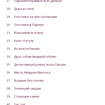
27.
Параллелограмм в Нью-Джерси
28.
Дыра в стене
29.
Охотники за преступниками
30.
Охотники в Париже
31.
Валькирии в опере
32.
Культ Катулу
33.
Во власти Бенши
34.
Друл, собаковидный гоблин
35.
Детективный роман Агаты Гризли
36.
Месть Мюррея Ментиса
37.
Всадник без головы
38.
Зловещий чердак
39.
Стонущие камни
40.
Тук, тук