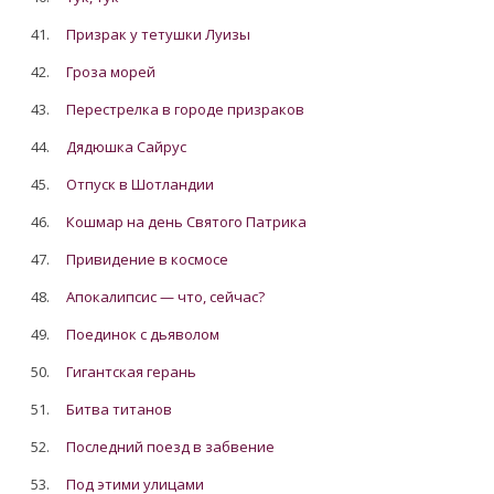
41.
Призрак у тетушки Луизы
42.
Гроза морей
43.
Перестрелка в городе призраков
44.
Дядюшка Сайрус
45.
Отпуск в Шотландии
46.
Кошмар на день Святого Патрика
47.
Привидение в космосе
48.
Апокалипсис — что, сейчас?
49.
Поединок с дьяволом
50.
Гигантская герань
51.
Битва титанов
52.
Последний поезд в забвение
53.
Под этими улицами