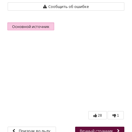
1 сезон
2 сезон
3 сезон
4 сезон
5 сезон
Сообщить об ошибке
Основной источник
28
1
Призрак во льду
Вечный странник