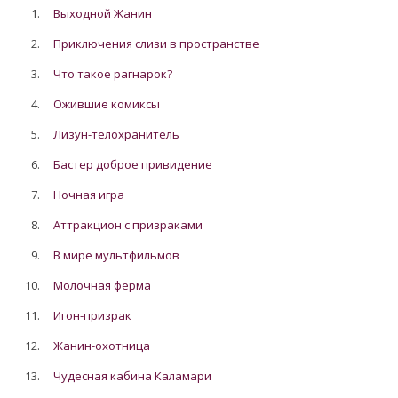
1.
Выходной Жанин
2.
Приключения слизи в пространстве
3.
Что такое рагнарок?
4.
Ожившие комиксы
5.
Лизун-телохранитель
6.
Бастер доброе привидение
7.
Ночная игра
8.
Аттракцион с призраками
9.
В мире мультфильмов
10.
Молочная ферма
11.
Игон-призрак
12.
Жанин-охотница
13.
Чудесная кабина Каламари