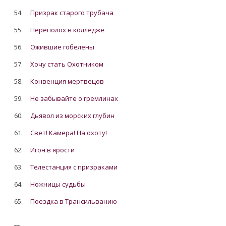
54.
Призрак старого трубача
55.
Переполох в колледже
56.
Ожившие гобелены
57.
Хочу стать Охотником
58.
Конвенция мертвецов
59.
Не забывайте о гремлинах
60.
Дьявол из морских глубин
61.
Свет! Камера! На охоту!
62.
Игон в ярости
63.
Телестанция с призраками
64.
Ножницы судьбы
65.
Поездка в Трансильванию