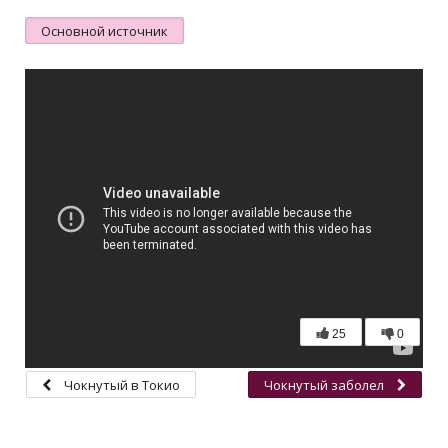
Основной источник
25
0
Чокнутый в Токио
Чокнутый заболел