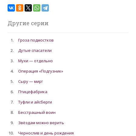
Другие серии
1.
Гроза подмостков
2.
Дутые спасатели
3.
Мухи — отдельно
4.
Операция «Подгузник»
5.
Сыру — мир!
6.
Птицефабрика
7.
Туфли и айсберги
8.
Бесстрашный воин
9.
Звёздам можно верить
10.
Чернослив и день рождения