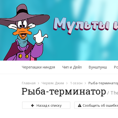
Черепашки ниндзя
Чип и Дейл
Вуншпунш
Р
Главная
Червяк Джим
1 сезон
Рыба-терминато
Рыба-терминатор
/ Th
Назад к списку
Сообщить об ошибк