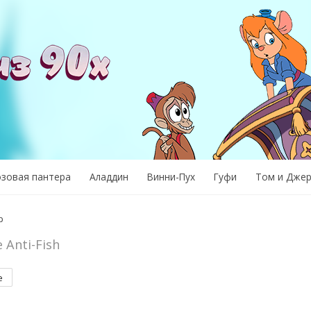
озовая пантера
Аладдин
Винни-Пух
Гуфи
Том и Дже
р
e Anti-Fish
е