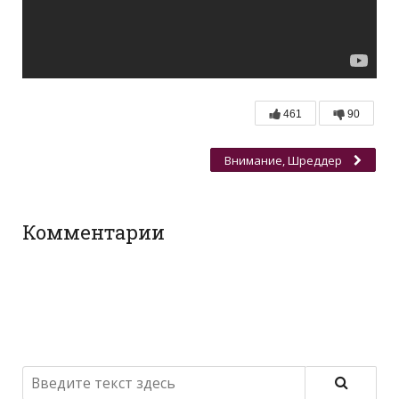
461
90
Внимание, Шреддер
Комментарии