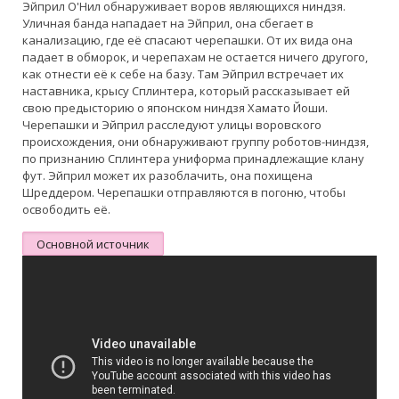
Эйприл О'Нил обнаруживает воров являющихся ниндзя.
Уличная банда нападает на Эйприл, она сбегает в
канализацию, где её спасают черепашки. От их вида она
падает в обморок, и черепахам не остается ничего другого,
как отнести её к себе на базу. Там Эйприл встречает их
наставника, крысу Сплинтера, который рассказывает ей
свою предысторию о японском ниндзя Хамато Йоши.
Черепашки и Эйприл расследуют улицы воровского
происхождения, они обнаруживают группу роботов-ниндзя,
по признанию Сплинтера униформа принадлежащие клану
фут. Эйприл может их разоблачить, она похищена
Шреддером. Черепашки отправляются в погоню, чтобы
освободить её.
Основной источник