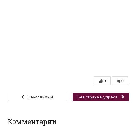
9
0
Неуловимый
Без страха и упрёка
скейтбордист
Комментарии