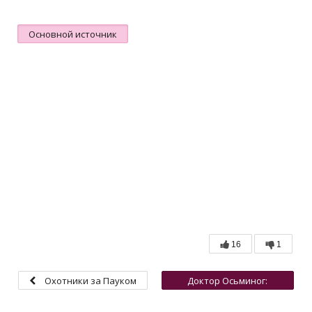
Основной источник
16
1
Охотники за Пауком
Доктор Осьминог:
вооружён и опасен