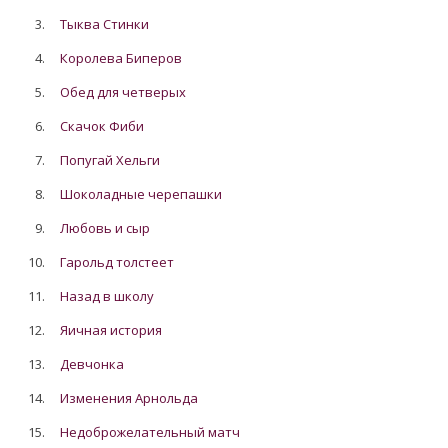
3.
Тыква Стинки
4.
Королева Биперов
5.
Обед для четверых
6.
Скачок Фиби
7.
Попугай Хельги
8.
Шоколадные черепашки
9.
Любовь и сыр
10.
Гарольд толстеет
11.
Назад в школу
12.
Яичная история
13.
Девчонка
14.
Изменения Арнольда
15.
Недоброжелательный матч