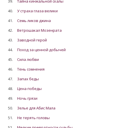
39.
Тайна кинжальной скалы
40.
У страха глаза велики
41.
Семь ликов джина
42.
Ветрошакал Мозенрата
43.
Заводной герой
44.
Поход за ценной добычей
45.
Сила любви
46.
Тень сомнения
47.
Запах беды
48.
Цена победы
49.
Ночь грязи
50.
Зелье для Абис Мала
51.
Не терять головы
52.
Мелкие превратности судьбы