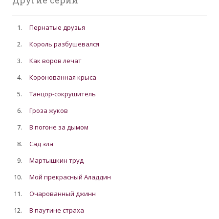
Другие серии
1.
Пернатые друзья
2.
Король разбушевался
3.
Как воров лечат
4.
Коронованная крыса
5.
Танцор-сокрушитель
6.
Гроза жуков
7.
В погоне за дымом
8.
Сад зла
9.
Мартышкин труд
10.
Мой прекрасный Аладдин
11.
Очарованный джинн
12.
В паутине страха