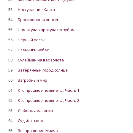
53.
Наступление Хаоса
54.
Бронирован и опасен
55.
Нам акула-каракула по зубам
56.
Чёрный песок
57.
Пленники небес
58.
Сулейман на вес золота
59.
Затерянный город солнца
60.
Загробный мир
61.
Кто прошлое помянет…, Часть 1
62.
Кто прошлое помянет…, Часть 2
63.
Любовь амазонки
64.
Судьба в огне
65.
Возвращение Малчо