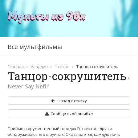
Все мультфильмы
Главная
Аладдин
1 сезон
Танцор-сокрушитель
Танцор-сокрушитель
/
Эй, Арнольд
Never Say Nefir
1 сезон
2 сезон
3 сезон
4 сезон
5 сезон
Назад к списку
Сообщить об ошибке
Прибыв в дружественный городок Гетцистан, друзья
обнаруживают его в руинах. Оказывается, каждую ночь